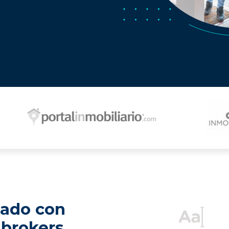
zado con
 brokers