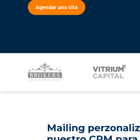
Agendar una cita
Mailing perzonali
nuestro CRM para