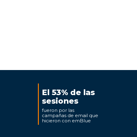
El 53% de las
sesiones
fueron por las
campañas de
email que
hicieron con emBlue