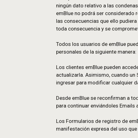
que se compromete a 
inexactos, erróneos, 
comunicación o conse
Se precisa que el Usu
descarga en la plataf
Será responsabilidad exclu
Por otra parte, el Usuario
dato personal de carácter “
ningún dato relativo a las
emBlue no podrá ser consi
las consecuencias que ello
toda consecuencia y se co