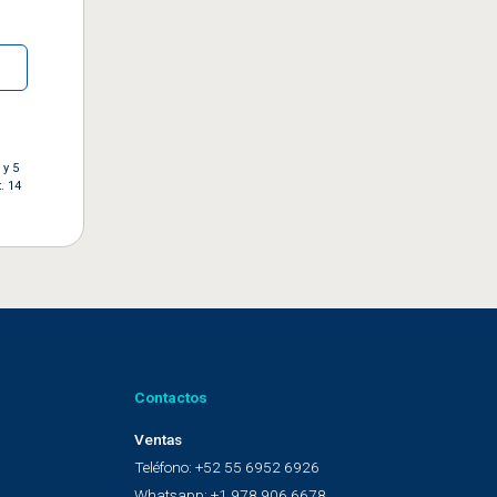
 y 5
. 14