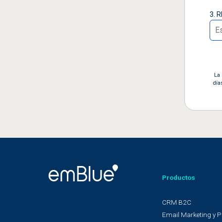
3. 
La 
día