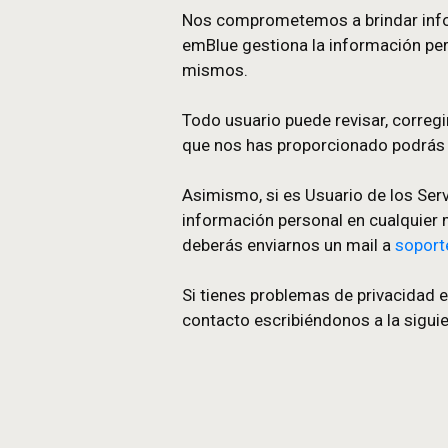
Todos los usuarios de emB
personales de la siguient
Los clientes emBlue puede
actualizarla. Asimismo, c
ingresar para modificar cua
Desde emBlue se reconfirma
para continuar enviándole
Los Formularios de registr
manifestación expresa del
Nos comprometemos a brind