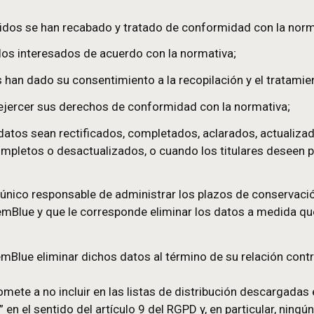
 a través de la plataforma. Esta información contie
a lista de distribución, el Usuario será responsable
la normativa aplicable. En este respecto, si el Usuar
os personales de ciudadanos miembros de la Unión E
del Reglamento n.° 2016/679 de 27 de abril de 2016 
la informática, los archivos y las libertades y, en p
les incluidos se han recabado y tratado de confor
ormado a los interesados de acuerdo con la normati
teresados han dado su consentimiento a la recopila
eresados ejercer sus derechos de conformidad con 