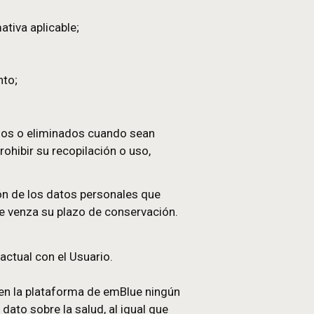
ne datos personales sobre terceros.
 del tratamiento de los datos personales que figura
io se encuentra en la Unión Europea o si su lista de
uropea, el Usuario le garantizará a emBlue que
(el “RGPD”), al igual que las de la Ley n.° 78-17 d
articular:
midad con la normativa aplicable;
va;
ción y el tratamiento;
la normativa;