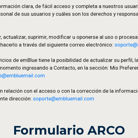
lue pueden revisar sus opciones de privacidad y e
e manera:
n acceder a su información personal desde Configur
uando un Suscriptor recibe una Campaña desde emBl
lquier dato relativo a su suscripción.
n a todos sus usuarios y Suscriptores mediante la
s Emails a los ciudadanos europeos.
o de emBlue contarán con checkbox de consentimient
 uso que se le dará a dichos datos.
Formulario ARCO
ar información clara, de fácil acceso y completa