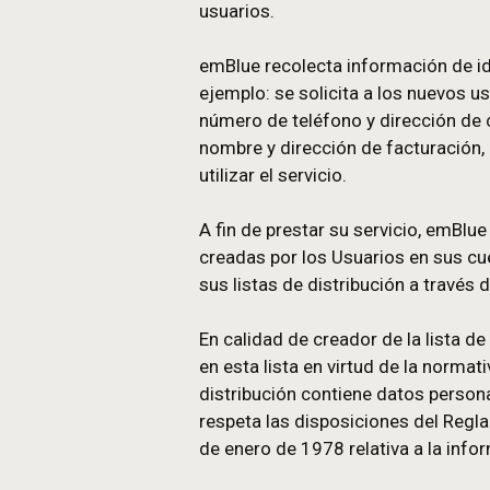
definición de determi
emBlue no comparte bajo n
El objetivo principal de e
usuarios.
emBlue recolecta informaci
ejemplo: se solicita a los
número de teléfono y direc
nombre y dirección de fact
utilizar el servicio.
A fin de prestar su servici
creadas por los Usuarios e