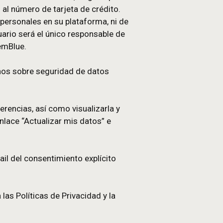
arados, actualizados o eliminados cuando sean
itulares deseen prohibir su recopilación o uso,
azos de conservación de los datos personales que
datos a medida que venza su plazo de conservación
 su relación contractual con el Usuario.
bución descargadas en la plataforma de emBlue ning
 particular, ningún dato sobre la salud, al igual que
eguridad social ni al número de tarjeta de crédito.
 de dichos datos personales en su plataforma, ni 
te cláusula, el Usuario será el único responsable d
e, a indemnizar a emBlue.