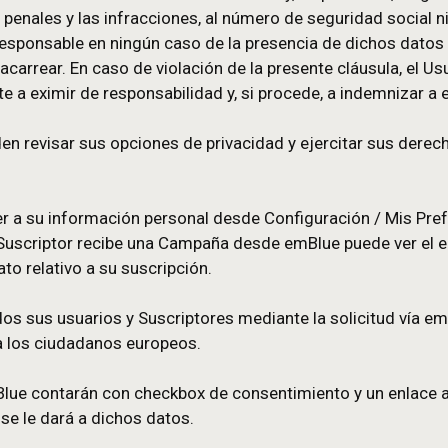
que los datos sean rectificados, completados, acl
estén incompletos o desactualizados, o cuando los t
rvación.
ario es el único responsable de administrar los pl
orma de emBlue y que le corresponde eliminar los 
siva de emBlue eliminar dichos datos al término de
 se compromete a no incluir en las listas de distri
sensible” en el sentido del artículo 9 del RGPD y, en
 condenas penales y las infracciones, al número de s
derado responsable en ningún caso de la presencia
 pudiera acarrear. En caso de violación de la presen
mpromete a eximir de responsabilidad y, si proced