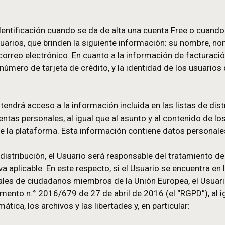
nados hábitos de compra online, en función a com
ingún aspecto información de clientes, la empres
mBlue de recolectar información, es ofrecerle una ex
ón de identificación cuando se da de alta una cuen
 nuevos usuarios, que brinden la siguiente informa
ción de correo electrónico. En cuanto a la informa
uración, número de tarjeta de crédito, y la identid
o, emBlue tendrá acceso a la información incluida en
n sus cuentas personales, al igual que al asunto y 