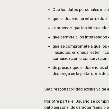
sus listas de distribución
En calidad de creador de l
en esta lista en virtud de 
distribución contiene dat
respeta las disposiciones 
de enero de 1978 relativa a 
Que los datos persona
que el Usuario ha inf
si procede, que los in
que permite a los int