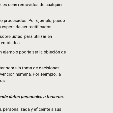
es sean rectificados en caso de ser incorrectos o
e sus datos personales sean removidos de cualquie
lmacenados, pero no procesados. Por ejemplo, pue
n almacenados a la espera de ser rectificados.
ación almacenada sobre usted, para utilizar en
ros entre distintas entidades.
o de sus datos. Un ejemplo podría ser la objeción 
icos
: Permite objetar sobre la toma de decisiones
efiere a sin intervención humana. Por ejemplo, la