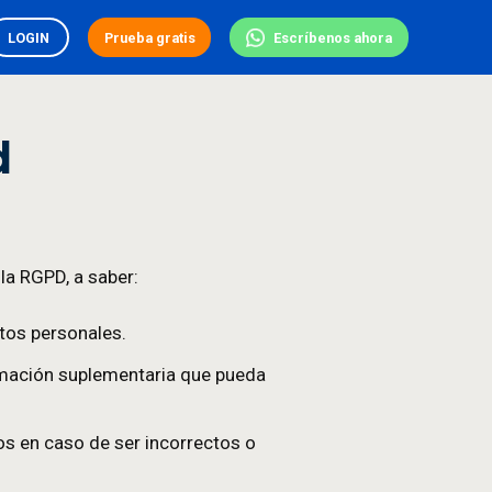
ES
LOGIN
Prueba gratis
d
hos que establece la RGPD, a saber:
 utilizados sus datos personales.
y a cualquier información suplementaria que pueda