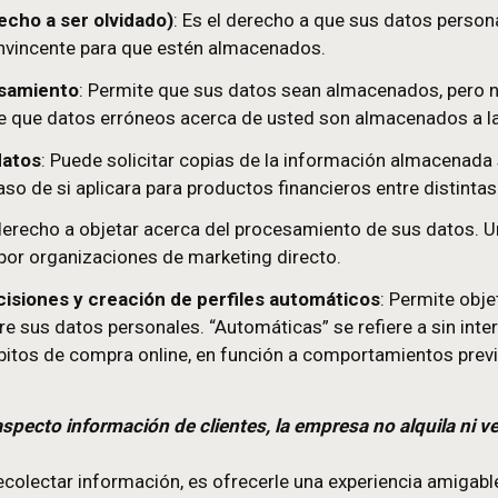
ación
: Otorga el derecho a que sus datos personal
o (o derecho a ser olvidado)
: Es el derecho a qu
a razón convincente para que estén almacenados.
 el procesamiento
: Permite que sus datos sean a
ho si siente que datos erróneos acerca de usted so
lidad de datos
: Puede solicitar copias de la inform
Tal es el caso de si aplicara para productos financie
torga el derecho a objetar acerca del procesamient
ilizados por organizaciones de marketing directo.
a de decisiones y creación de perfiles automát
gan sobre sus datos personales. “Automáticas” se r