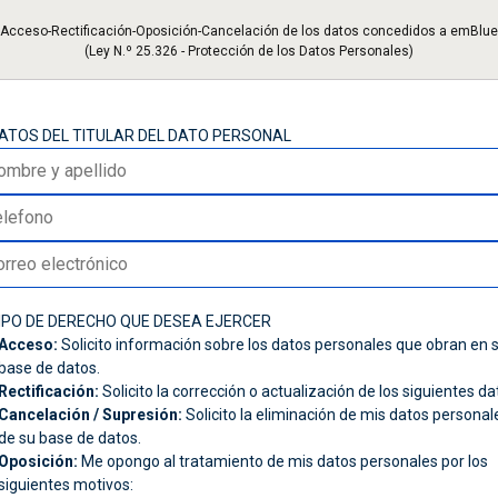
ación personal de sus usuarios y cuáles son los de
Acceso-Rectificación-Oposición-Cancelación de los datos concedidos a emBlue
(Ley N.º 25.326 - Protección de los Datos Personales)
, corregir, actualizar, suprimir, modificar u opone
 podrás hacerlo a través del siguiente correo elec
DATOS DEL TITULAR DEL DATO PERSONAL
los Servicios de emBlue tiene la posibilidad de actu
ualquier momento ingresando a Contacto, en la secc
 a
soporte@embluemail.com
TIPO DE DERECHO QUE DESEA EJERCER
vacidad en relación con el acceso o con la correcc
Acceso:
Solicito información sobre los datos personales que obran en 
la siguiente dirección:
soporte@embluemail.com
base de datos.
Rectificación:
Solicito la corrección o actualización de los siguientes da
Cancelación / Supresión:
Solicito la eliminación de mis datos personal
de su base de datos.
Oposición:
Me opongo al tratamiento de mis datos personales por los
siguientes motivos: