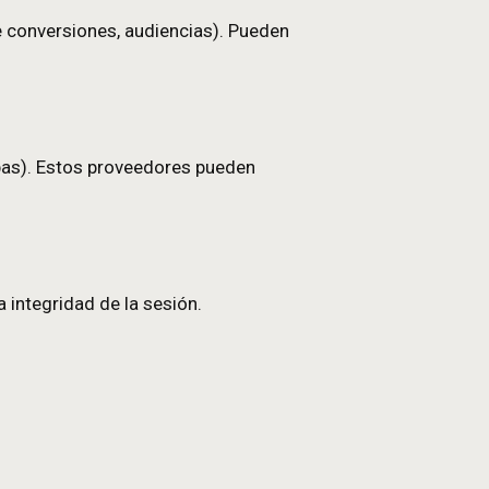
encia, errores, rendimiento) para mejorar contenid
lizada.
cacia (atribución de conversiones, audiencias). Pue
reproductores, mapas). Estos proveedores pueden