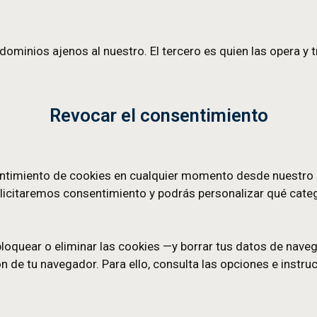
a de caducidad definida o hasta que tú las borre
idad deslizante (sliding expiration): el plazo se re
ue las gestiona
rimera parte)
s desde nuestro propio dominio (p. ej., embluema
os responsables de su tratamiento.