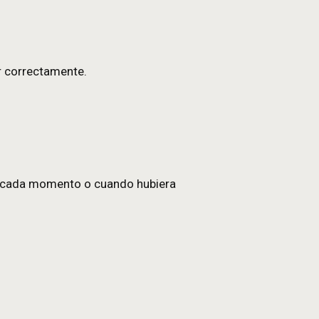
uien las opera y trata los datos conforme a su
miento
o desde nuestro Panel de Configuración de cooki
sonalizar qué categorías aceptas o rechazas según
tus datos de navegación (incluidas las cookies)—
 opciones e instrucciones que ofrece tu navegador: