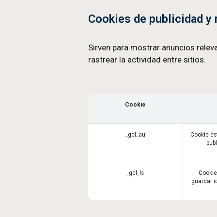
Microsoft EDGE
Firefox
Safari
Ten en cuenta que, si desh
Cambios en la polí
La presente Política de Co
alguna variación en el tipo
Última versión: Septiembr