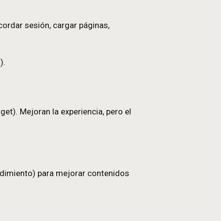
ies
jemplo, iniciar/recordar sesión, cargar páginas,
keting.
ervicio solicitado).
un banner o un widget). Mejoran la experiencia, pero