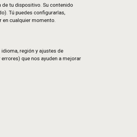
ue viste o si iniciaste sesión) y para medir cómo
der a información de tu dispositivo. Su contenido
 o el navegador usado). Tú puedes configurarlas,
tes de tu navegador en cualquier momento.
preferencias como idioma, región y ajustes de
tadas, rendimiento y errores) que nos ayuden a mejo