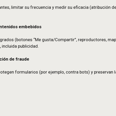
llas.
 medición
 usa el sitio (páginas visitadas, tiempo de perman
ón se agrega y no se utiliza para publicidad persona
 y remarketing
os relevantes, limitar su frecuencia y medir su efi
sitios.
iales y contenidos embebidos
rceros integrados (botones “Me gusta/Compartir”, 
os fines, incluida publicidad.