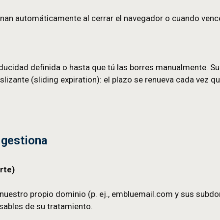
y prevención de fraude
iosas, protegen formularios (por ejemplo, contra bo
ta y se eliminan automáticamente al cerrar el naveg