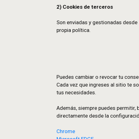
Permanecen hasta una fech
o años. Algunas usan caduc
él."
Según la entidad q
1) Cookies propias (de p
Son enviadas y gestionada
funciones del sitio y som
2) Cookies de terceros