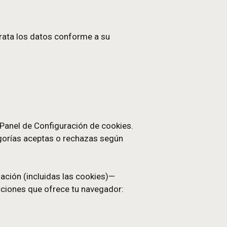
s manualmente. Su duración puede ser de días, me
nueva cada vez que vuelves al sitio o interactúas c
il.com y sus subdominios). Las usamos para