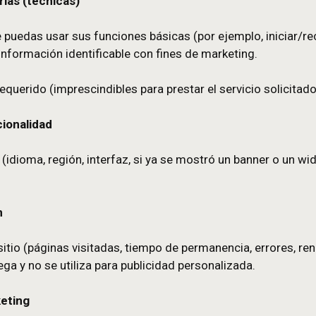
Tipología de cook
lidad
 necesarias (técnicas)
ione y que puedas usar sus funciones básicas (por e
macenan información identificable con fines de mar
te no requerido (imprescindibles para prestar el s
as o funcionalidad
cciones (idioma, región, interfaz, si ya se mostró 