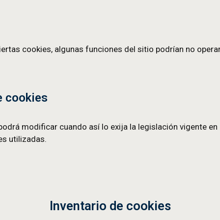
 desde dominios ajenos al nuestro. El tercero es q
Revocar el consenti
tu consentimiento de cookies en cualquier moment
sitio te solicitaremos consentimiento y podrás per
mitir, bloquear o eliminar las cookies —y borrar 
iguración de tu navegador. Para ello, consulta las