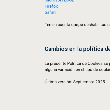
Son enviadas y gestionadas
propia política.
Puedes cambiar o revocar 
Cada vez que ingreses al 
tus necesidades.
Además, siempre puedes per
directamente desde la conf
Chrome